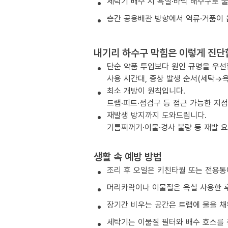
세탁기 배수 시 욕실·바닥 배수구로 
층간 공용배관 방향에서 역류·거품이 
내기리 하수구 막힘은 이렇게 진단
단순 약품 투입보다 원인 규명을 우선
사용 시간대, 증상 발생 순서(세탁→욕
최소 개방이 원칙입니다.
트랩·피트·점검구 등 접근 가능한 지
재발생 방지까지 도와드립니다.
기름찌꺼기·이물·경사 불량 등 재발 
생활 속 예방 방법
조리 후 오일은 키친타월 또는 전용통
머리카락이나 이물질은 욕실 사용한 후
장기간 비우는 공간은 트랩에 물을 채
세탁기는 이물질 필터와 배수 호스를 