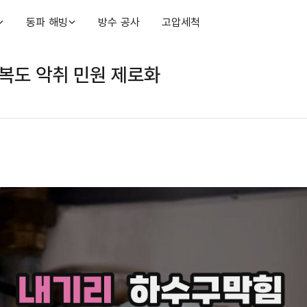
동파 해빙
방수 공사
고압세척
복도 악취 민원 제로화