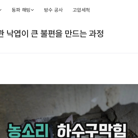
동파 해빙
방수 공사
고압세척
 낙엽이 큰 불편을 만드는 과정