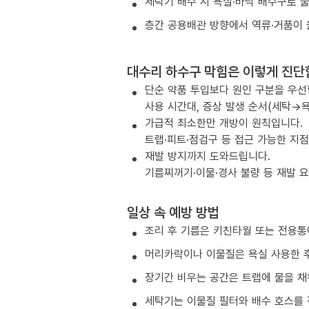
세탁기 배수 시 욕실·바닥 배수구로 
층간 공용배관 방향에서 역류·거품이 
대수리 하수구 막힘은 이렇게 진단
단순 약품 투입보다 원인 구분을 우선
사용 시간대, 증상 발생 순서(세탁→욕
가급적 최소한만 개방이 원칙입니다.
트랩·피트·점검구 등 접근 가능한 지
재발 방지까지 도와드립니다.
기름찌꺼기·이물·경사 불량 등 재발 
일상 속 예방 방법
조리 후 기름은 키친타월 또는 전용통
머리카락이나 이물질은 욕실 사용한 후
장기간 비우는 공간은 트랩에 물을 채
세탁기는 이물질 필터와 배수 호스를 