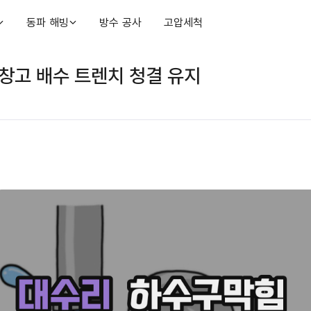
동파 해빙
방수 공사
고압세척
창고 배수 트렌치 청결 유지