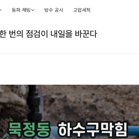
동파 해빙
방수 공사
고압세척
한 번의 점검이 내일을 바꾼다