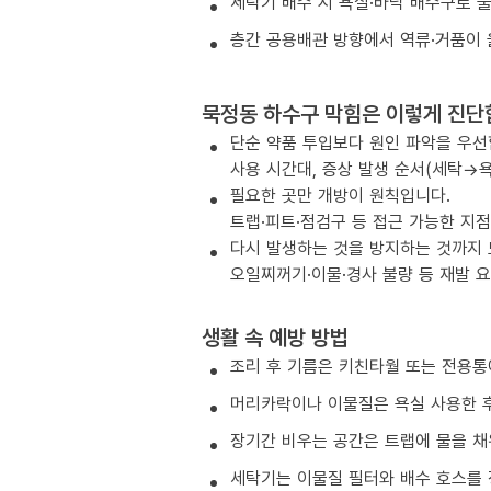
세탁기 배수 시 욕실·바닥 배수구로 
층간 공용배관 방향에서 역류·거품이 
묵정동 하수구 막힘은 이렇게 진단
단순 약품 투입보다 원인 파악을 우선
사용 시간대, 증상 발생 순서(세탁→욕
필요한 곳만 개방이 원칙입니다.
트랩·피트·점검구 등 접근 가능한 지
다시 발생하는 것을 방지하는 것까지
오일찌꺼기·이물·경사 불량 등 재발 
생활 속 예방 방법
조리 후 기름은 키친타월 또는 전용통
머리카락이나 이물질은 욕실 사용한 후
장기간 비우는 공간은 트랩에 물을 채
세탁기는 이물질 필터와 배수 호스를 