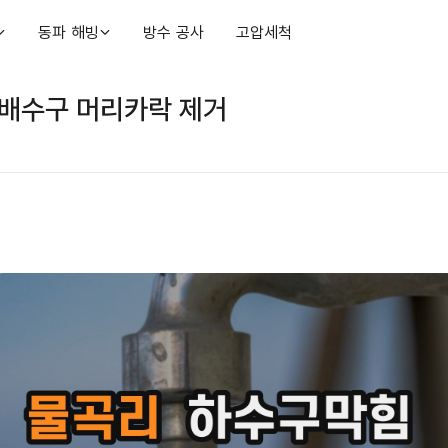
동파 해빙
방수 공사
고압세척
 배수구 머리카락 제거