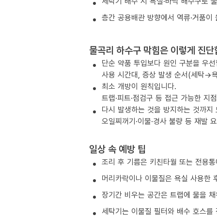
세탁기 배수 시 욕실·바닥 배수구로 
층간 공용배관 방향에서 역류·거품이 
물곡리 하수구 막힘은 이렇게 진단
단순 약품 투입보다 원인 구분을 우선
사용 시간대, 증상 발생 순서(세탁→욕
최소 개방이 원칙입니다.
트랩·피트·점검구 등 접근 가능한 지
다시 발생하는 것을 방지하는 것까지
오일찌꺼기·이물·경사 불량 등 재발 
일상 속 예방 팁
조리 후 기름은 키친타월 또는 전용통
머리카락이나 이물질은 욕실 사용한 후
장기간 비우는 공간은 트랩에 물을 채
세탁기는 이물질 필터와 배수 호스를 