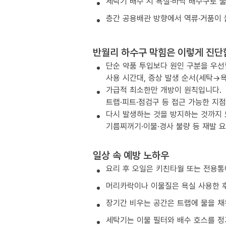
세탁기 배수 시 욕실·바닥 배수구로 
층간 공용배관 방향에서 역류·거품이 
반월리 하수구 막힘은 이렇게 진단
단순 약품 투입보다 원인 구분을 우선
사용 시간대, 증상 발생 순서(세탁→욕
가급적 최소한만 개방이 원칙입니다.
트랩·피트·점검구 등 접근 가능한 지
다시 발생하는 것을 방지하는 것까지
기름찌꺼기·이물·경사 불량 등 재발 
일상 속 예방 노하우
요리 후 오일은 키친타월 또는 전용통
머리카락이나 이물질은 욕실 사용한 후
장기간 비우는 공간은 트랩에 물을 채
세탁기는 이물 필터와 배수 호스를 정