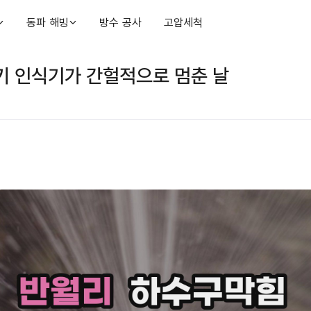
동파 해빙
방수 공사
고압세척
키 인식기가 간헐적으로 멈춘 날