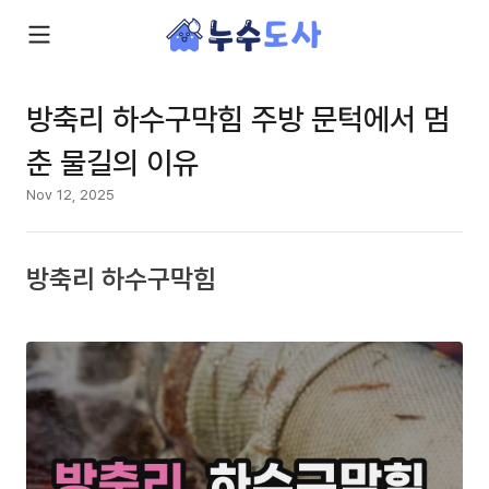
방축리 하수구막힘 주방 문턱에서 멈
춘 물길의 이유
Nov 12, 2025
방축리 하수구막힘