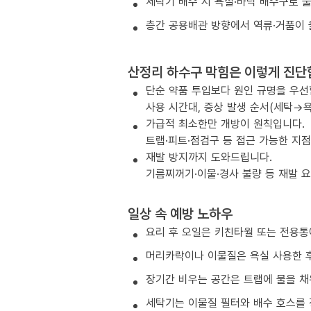
세탁기 배수 시 욕실·바닥 배수구로 
층간 공용배관 방향에서 역류·거품이 
산정리 하수구 막힘은 이렇게 진단
단순 약품 투입보다 원인 규명을 우선
사용 시간대, 증상 발생 순서(세탁→욕
가급적 최소한만 개방이 원칙입니다.
트랩·피트·점검구 등 접근 가능한 지
재발 방지까지 도와드립니다.
기름찌꺼기·이물·경사 불량 등 재발 
일상 속 예방 노하우
요리 후 오일은 키친타월 또는 전용통
머리카락이나 이물질은 욕실 사용한 후
장기간 비우는 공간은 트랩에 물을 채
세탁기는 이물질 필터와 배수 호스를 