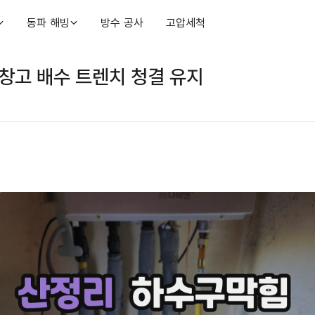
동파 해빙
방수 공사
고압세척
창고 배수 트렌치 청결 유지