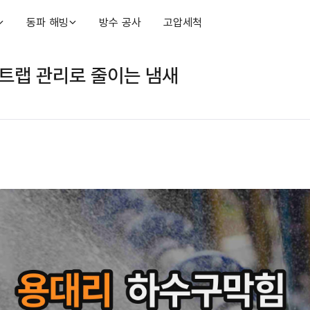
동파 해빙
방수 공사
고압세척
트랩 관리로 줄이는 냄새