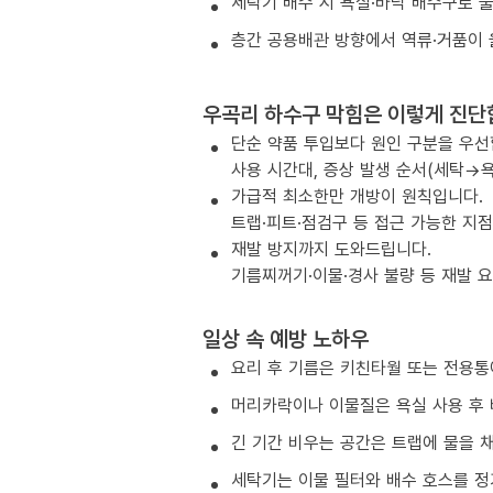
세탁기 배수 시 욕실·바닥 배수구로 
층간 공용배관 방향에서 역류·거품이 
우곡리 하수구 막힘은 이렇게 진단
단순 약품 투입보다 원인 구분을 우선
사용 시간대, 증상 발생 순서(세탁→욕
가급적 최소한만 개방이 원칙입니다.
트랩·피트·점검구 등 접근 가능한 지
재발 방지까지 도와드립니다.
기름찌꺼기·이물·경사 불량 등 재발 
일상 속 예방 노하우
요리 후 기름은 키친타월 또는 전용통
머리카락이나 이물질은 욕실 사용 후 
긴 기간 비우는 공간은 트랩에 물을 
세탁기는 이물 필터와 배수 호스를 정