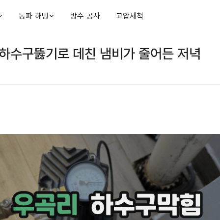
동파 해빙
방수 공사
고압세척
 하수구뚫기로 데친 냄비가 줄어든 저녁