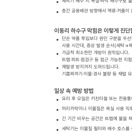
세탁기 배수 시 욕실·바닥 배수구로 
층간 공용배관 방향에서 역류·거품이 
이동리 하수구 막힘은 이렇게 진단
단순 약품 투입보다 원인 구분을 우선
사용 시간대, 증상 발생 순서(세탁→욕
가급적 최소한만 개방이 원칙입니다.
트랩·피트·점검구 등 접근 가능한 지
재발생 방지까지 도와드립니다.
기름찌꺼기·이물·경사 불량 등 재발 
일상 속 예방 방법
요리 후 오일은 키친타월 또는 전용통
머리카락이나 이물질은 욕실 사용 직후
긴 기간 비우는 공간은 트랩에 물을 
세탁기는 이물질 필터와 배수 호스를 