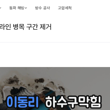
동파 해빙
방수 공사
고압세척
라인 병목 구간 제거