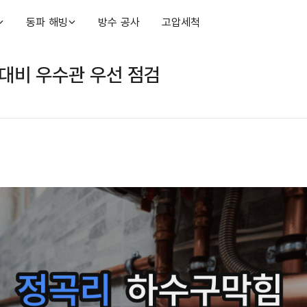
동파 해빙
방수 공사
고압세척
대비 우수관 우선 점검