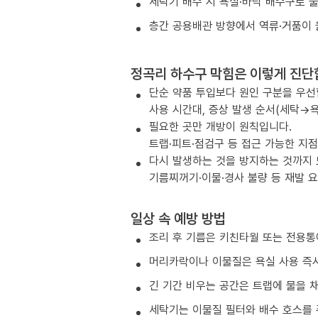
세탁기 배수 시 욕실·바닥 배수구로 
층간 공용배관 방향에서 역류·거품이 
정곡리 하수구 막힘은 이렇게 진단
단순 약품 투입보다 원인 구분을 우선
사용 시간대, 증상 발생 순서(세탁→욕
필요한 곳만 개방이 원칙입니다.
트랩·피트·점검구 등 접근 가능한 지
다시 발생하는 것을 방지하는 것까지
기름찌꺼기·이물·경사 불량 등 재발 
일상 속 예방 방법
조리 후 기름은 키친타월 또는 전용통
머리카락이나 이물질은 욕실 사용 즉시
긴 기간 비우는 공간은 트랩에 물을 
세탁기는 이물질 필터와 배수 호스를 