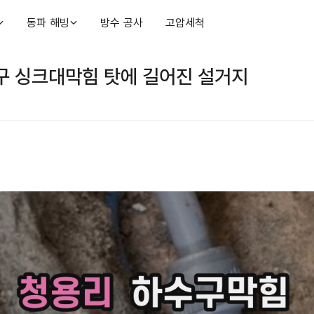
동파 해빙
방수 공사
고압세척
구 싱크대막힘 탓에 길어진 설거지