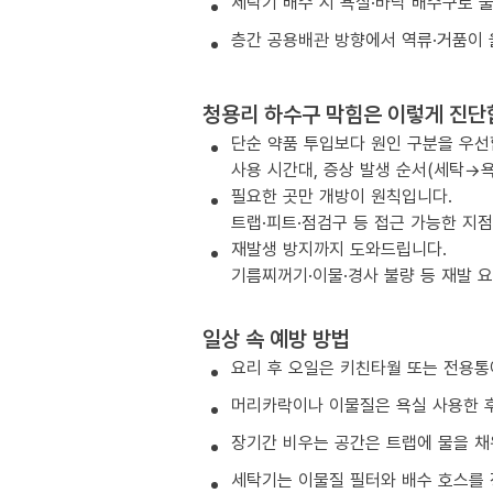
세탁기 배수 시 욕실·바닥 배수구로 
층간 공용배관 방향에서 역류·거품이 
청용리 하수구 막힘은 이렇게 진단
단순 약품 투입보다 원인 구분을 우선
사용 시간대, 증상 발생 순서(세탁→욕
필요한 곳만 개방이 원칙입니다.
트랩·피트·점검구 등 접근 가능한 지
재발생 방지까지 도와드립니다.
기름찌꺼기·이물·경사 불량 등 재발 
일상 속 예방 방법
요리 후 오일은 키친타월 또는 전용통
머리카락이나 이물질은 욕실 사용한 후
장기간 비우는 공간은 트랩에 물을 채
세탁기는 이물질 필터와 배수 호스를 