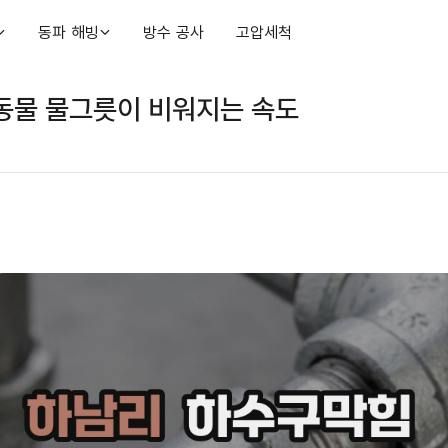
동파 해빙
방수 공사
고압세척
동물 물그릇이 비워지는 속도