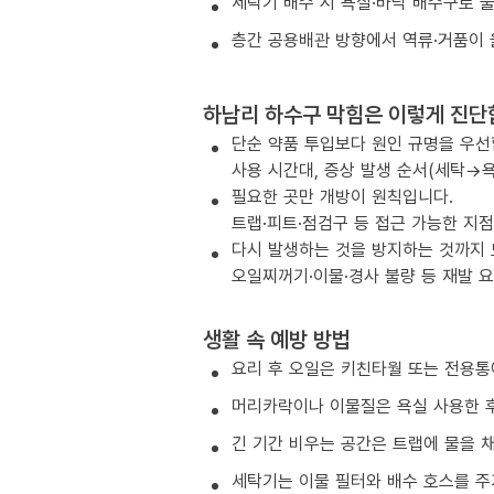
세탁기 배수 시 욕실·바닥 배수구로 
층간 공용배관 방향에서 역류·거품이 
하남리 하수구 막힘은 이렇게 진단
단순 약품 투입보다 원인 규명을 우선
사용 시간대, 증상 발생 순서(세탁→욕
필요한 곳만 개방이 원칙입니다.
트랩·피트·점검구 등 접근 가능한 지
다시 발생하는 것을 방지하는 것까지
오일찌꺼기·이물·경사 불량 등 재발 
생활 속 예방 방법
요리 후 오일은 키친타월 또는 전용통
머리카락이나 이물질은 욕실 사용한 후
긴 기간 비우는 공간은 트랩에 물을 
세탁기는 이물 필터와 배수 호스를 주