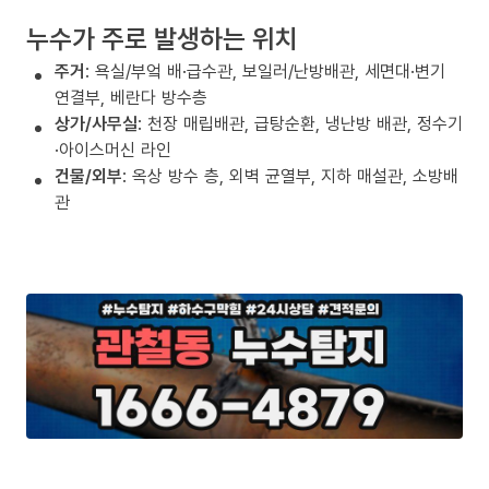
누수가 주로 발생하는 위치
주거
: 욕실/부엌 배·급수관, 보일러/난방배관, 세면대·변기
연결부, 베란다 방수층
상가/사무실
: 천장 매립배관, 급탕순환, 냉난방 배관, 정수기
·아이스머신 라인
건물/외부
: 옥상 방수 층, 외벽 균열부, 지하 매설관, 소방배
관