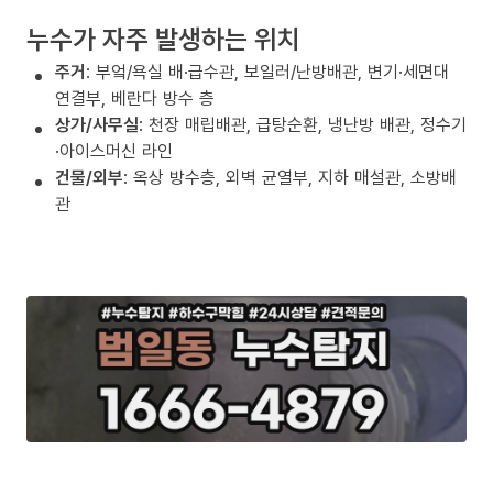
누수가 자주 발생하는 위치
주거
: 부엌/욕실 배·급수관, 보일러/난방배관, 변기·세면대
연결부, 베란다 방수 층
상가/사무실
: 천장 매립배관, 급탕순환, 냉난방 배관, 정수기
·아이스머신 라인
건물/외부
: 옥상 방수층, 외벽 균열부, 지하 매설관, 소방배
관