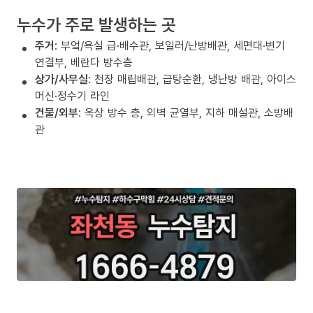
누수가 주로 발생하는 곳
주거
: 부엌/욕실 급·배수관, 보일러/난방배관, 세면대·변기
연결부, 베란다 방수층
상가/사무실
: 천장 매립배관, 급탕순환, 냉난방 배관, 아이스
머신·정수기 라인
건물/외부
: 옥상 방수 층, 외벽 균열부, 지하 매설관, 소방배
관