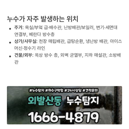
누수가 자주 발생하는 위치
주거
: 욕실/부엌 급·배수관, 난방배관/보일러, 변기·세면대
연결부, 베란다 방수층
상가/사무실
: 천장 매립배관, 급탕순환, 냉난방 배관, 아이스
머신·정수기 라인
건물/외부
: 옥상 방수 층, 외벽 균열부, 지하 매설관, 소방배
관