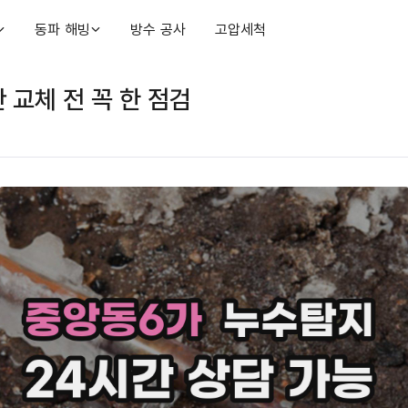
동파 해빙
방수 공사
고압세척
 교체 전 꼭 한 점검