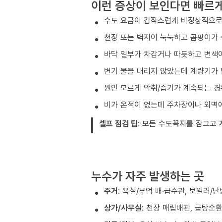
이런 증상이 보인다면 빠르
수도 요금이 갑작스럽게 비정상적으로
천장 또는 벽지이 눅눅하고 곰팡이가 
바닥 일부가 차갑거나 따듯하고 변색이
변기 물을 내리지 않았는데 계량기가 
원인 모르게 악취/습기가 계속되는 경
비가 온적이 없는데 주차장이나 외벽
셀프 점검 팁
: 모든 수도꼭지를 잠그고
누수가 자주 발생하는 곳
주거
: 욕실/부엌 배·급수관, 보일러/
상가/사무실
: 천장 매립배관, 급탕순