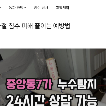
동파 해빙
방수 공사
고압세척
철 침수 피해 줄이는 예방법