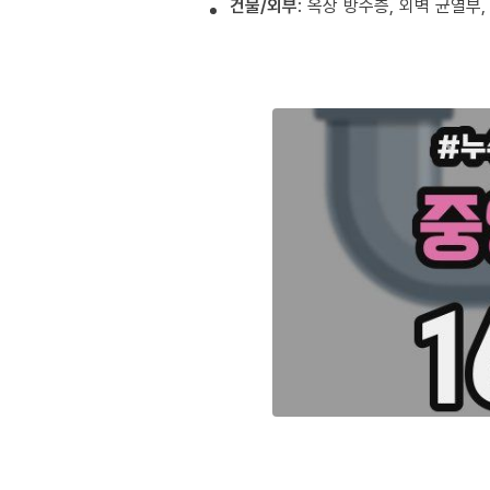
건물/외부
: 옥상 방수층, 외벽 균열부