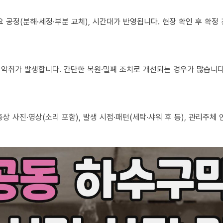
 필요 공정(분해·세정·부분 교체), 시간대가 반영됩니다. 현장 확인 후 확
로도 악취가 발생합니다. 간단한 복원·밀폐 조치로 개선되는 경우가 많습니다
, 증상 사진·영상(소리 포함), 발생 시점·패턴(세탁·샤워 후 등), 관리주