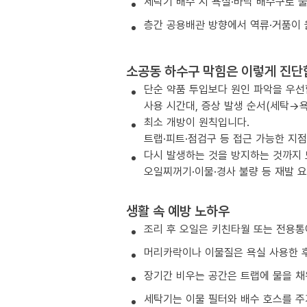
세탁기 배수 시 욕실·바닥 배수구로 
층간 공용배관 방향에서 역류·거품이 
소공동 하수구 막힘은 이렇게 진단
단순 약품 투입보다 원인 파악을 우선
사용 시간대, 증상 발생 순서(세탁→욕
최소 개방이 원칙입니다.
트랩·피트·점검구 등 접근 가능한 지
다시 발생하는 것을 방지하는 것까지
오일찌꺼기·이물·경사 불량 등 재발 
생활 속 예방 노하우
조리 후 오일은 키친타월 또는 전용통
머리카락이나 이물질은 욕실 사용한 후
장기간 비우는 공간은 트랩에 물을 채
세탁기는 이물 필터와 배수 호스를 주