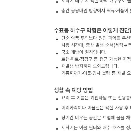
세탁기 배수 시 욕실·바닥 배수구로 
층간 공용배관 방향에서 역류·거품이 
수표동 하수구 막힘은 이렇게 진단
단순 약품 투입보다 원인 파악을 우선
사용 시간대, 증상 발생 순서(세탁→욕
국소 개방이 원칙입니다.
트랩·피트·점검구 등 접근 가능한 지
재발생 방지까지 도와드립니다.
기름찌꺼기·이물·경사 불량 등 재발 
생활 속 예방 방법
요리 후 기름은 키친타월 또는 전용통
머리카락이나 이물질은 욕실 사용 후 
장기간 비우는 공간은 트랩에 물을 채
세탁기는 이물 필터와 배수 호스를 정